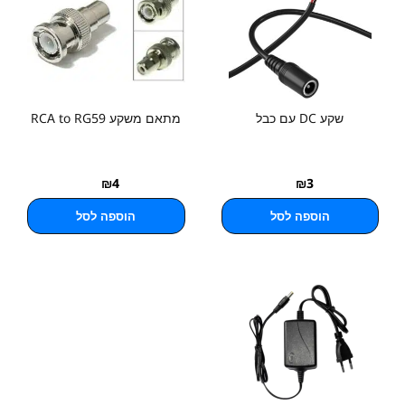
שקע DC עם כבל
מתאם משקע RCA to RG59
₪
4
₪
3
הוספה לסל
הוספה לסל