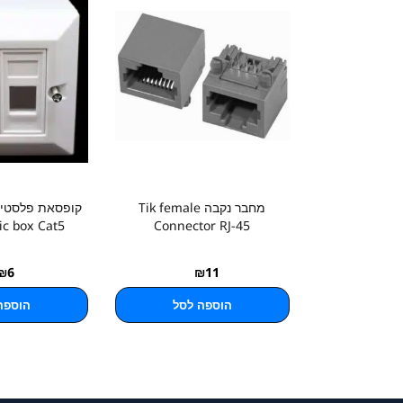
מחבר נקבה Tik female
קופסאת פלסטיק
tic box Cat5
Connector RJ-45
₪
6
₪
11
הוספה לסל
הוספה