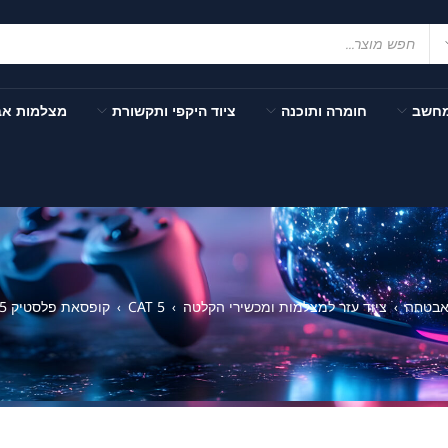
מחשב
חומרה ותוכנה
ציוד היקפי ותקשורת
מצלמות א
אבטחה
ציוד עזר למצלמות ומכשירי הקלטה
CAT 5
קופסאת פלסטיק RJ-45 Plastic box Cat5
›
›
›