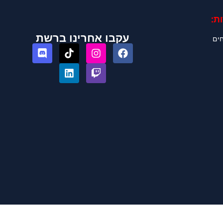
ת:
עקבו אחרינו ברשת
חים