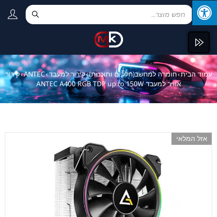
עמוד הבית
חומרה למחשב(חלקים ותוכנות)
קירור למעבד
ANTEC
קירור
›
›
›
›
אוויר למעבד ANTEC A400 RGB TDP up to 150W
אזל המלאי