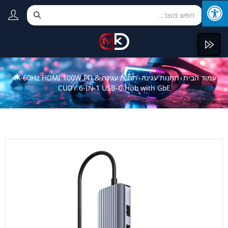
עמוד הבית
תחנות עגינה
תחנת עגינה 4K-60Hz HDMI 100W PD &
›
›
CUDY 6-IN-1 USB-C Hub with GbE