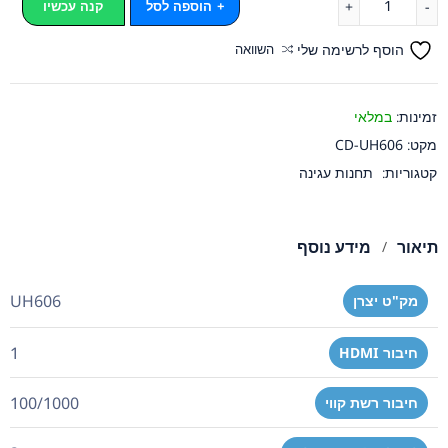
הוספה לסל
קנה עכשיו
הוסף לרשימה שלי
השוואה
זמינות:
במלאי
מקט:
CD-UH606
קטגוריות:
תחנות עגינה
תיאור
מידע נוסף
UH606
מק"ט יצרן
1
חיבור HDMI
100/1000
חיבור רשת קווי