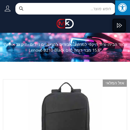
עמוד הבית
ציוד היקפי למחשב
אבזרים למחשבים ניידים
תיק גב אופנתי
›
›
›
“15.6 מבד דוחה מים Lenovo B210 Black
אזל המלאי