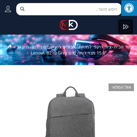
עמוד הבית
ציוד היקפי למחשב
אבזרים למחשבים ניידים
תיק גב אופנתי
›
›
›
“15.6 מבד דוחה מים Lenovo B210 Grey
אזל המלאי