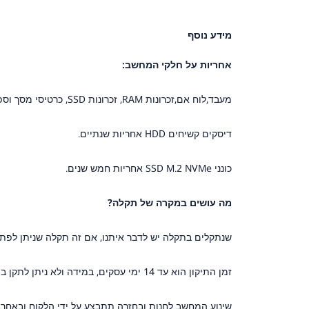
מידע נוסף
אחריות על חלקי המחשב:
מעבד,לוח אם,זכרונות RAM, זכרונות SSD, כרטיסי מסך וספקי כוח - 3 שנות אחריות מלאות אלא אם כן צויין אחרת במפרט!
דיסקים קשיחים HDD אחריות שנתיים.
כונני SSD M.2 NVMe אחריות חמש שנים.
מה עושים במקרה של תקלה?
שנתקלים בתקלה יש לדבר איתנו, אם זה תקלה שניתן לפתור
זמן התיקון הוא עד 14 ימי עסקים, במידה ולא ניתן לתקן במסגרת זמן זה נדאג לתחליף זמני במקרה הצורך.
שינוע המחשב לחנות ובחזרה תתבצע על ידי הלקוח ובאחרי