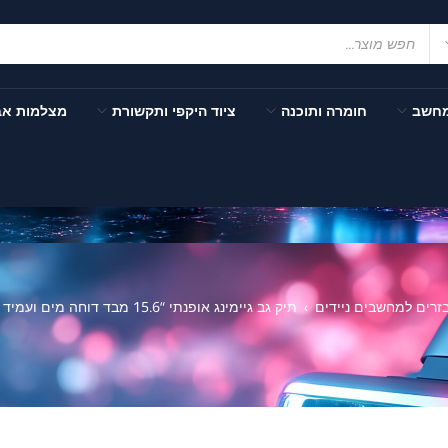
מחשב
חומרה ותוכנה
ציוד היקפי ותקשורת
מצלמות א
זרים למחשבים ניידים
תיק גב גיימינג אופנתי “15.6 מבד דוחה מים ועמיד מפני שריטות Lenovo Legion Recon
›