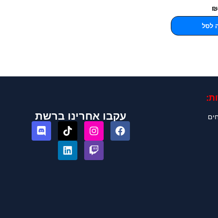
₪
 לסל
ת:
עקבו אחרינו ברשת
חים