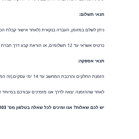
תנאי תשלום:
ניתן לשלם במזומן, העברה בנקאית (לאחר אישור קבלת הכס
כרטיס אשראי עד 12 תשלומים, או הוראת קבע דרך חברת בלנדר(תנאים בדף התשלום).
תנאי אספקה:
הזמנת החלקים והרכבת המחשב עד 14 ימי עסקים.(זה המצב הגרוע ביותר - עד היום אנו עומדים מתחת ל5 ימים)
לאחר שההזמנה יצאה לדרך אנו מזמינים עבורכם במיוחד
יש לכם שאלות? אנו זמינים לכל שאלה בטלפון מס' 050-9311103 או דרך כפתור הוואטסאפ באתר.