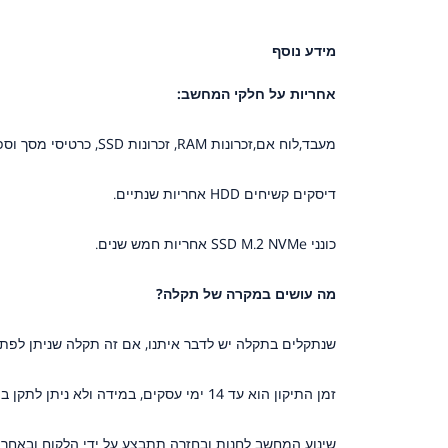
מידע נוסף
אחריות על חלקי המחשב:
מעבד,לוח אם,זכרונות RAM, זכרונות SSD, כרטיסי מסך וספקי כוח - 3 שנות אחריות מלאות אלא אם כן צויין אחרת במפרט!
דיסקים קשיחים HDD אחריות שנתיים.
כונני SSD M.2 NVMe אחריות חמש שנים.
מה עושים במקרה של תקלה?
שנתקלים בתקלה יש לדבר איתנו, אם זה תקלה שניתן לפתור
זמן התיקון הוא עד 14 ימי עסקים, במידה ולא ניתן לתקן במסגרת זמן זה נדאג לתחליף זמני במקרה הצורך.
שינוע המחשב לחנות ובחזרה תתבצע על ידי הלקוח ובאחרי