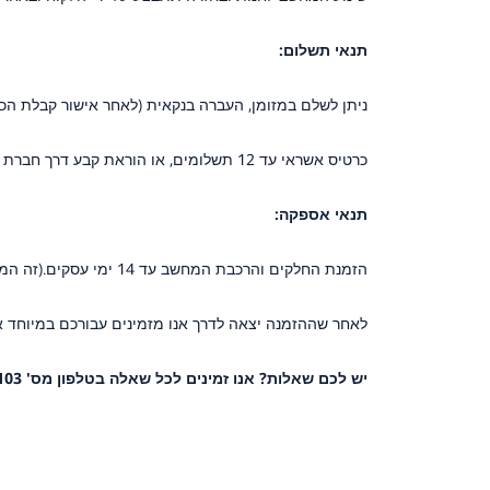
תנאי תשלום:
ניתן לשלם במזומן, העברה בנקאית (לאחר אישור קבלת הכס
כרטיס אשראי עד 12 תשלומים, או הוראת קבע דרך חברת בלנדר(תנאים בדף התשלום).
תנאי אספקה:
הזמנת החלקים והרכבת המחשב עד 14 ימי עסקים.(זה המצב הגרוע ביותר - עד היום אנו עומדים מתחת ל5 ימים)
לאחר שההזמנה יצאה לדרך אנו מזמינים עבורכם במיוחד
יש לכם שאלות? אנו זמינים לכל שאלה בטלפון מס' 050-9311103 או דרך כפתור הוואטסאפ באתר.