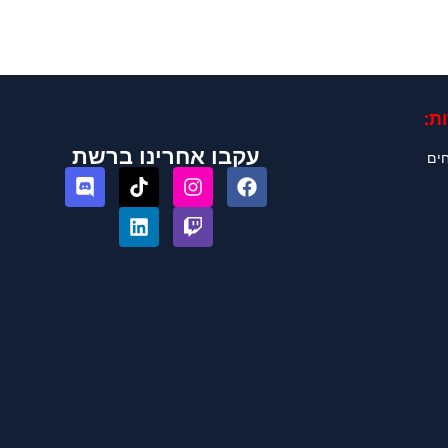
ת:
עקבו אחרינו ברשת
חים