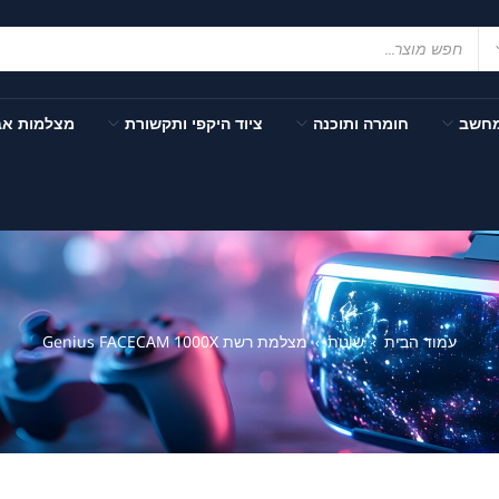
מחשב
חומרה ותוכנה
ציוד היקפי ותקשורת
מצלמות א
עמוד הבית
שונות
מצלמת רשת Genius FACECAM 1000X
›
›